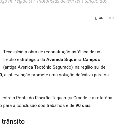
igo na região sul; motoristas devem ter atenção aos
44
0
Teve início a obra de reconstrução asfáltica de um
trecho estratégico da
Avenida Siqueira Campos
(antiga Avenida Teotônio Segurado), na região sul de
0
, a intervenção promete uma solução definitiva para os
s
entre a Ponte do Ribeirão Taquaruçu Grande e a rotatória
do para a conclusão dos trabalhos é de
90 dias
.
 trânsito