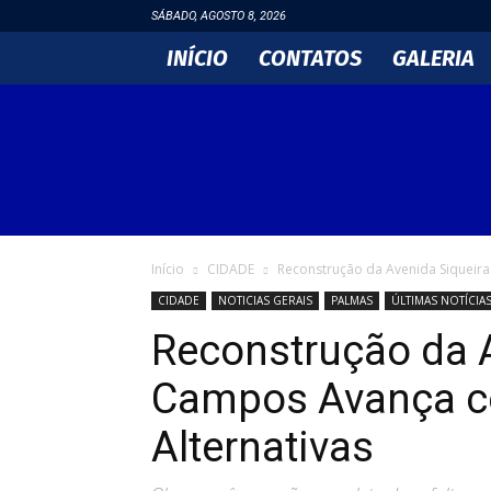
SÁBADO, AGOSTO 8, 2026
INÍCIO
CONTATOS
GALERIA
DIÁRIO
EVANGÉLICO
Início
CIDADE
Reconstrução da Avenida Siqueira
CIDADE
NOTICIAS GERAIS
PALMAS
ÚLTIMAS NOTÍCIA
Reconstrução da A
Campos Avança c
Alternativas