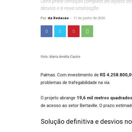
Obra prevê remoção completa do asfalto ant
desvios e à nova sinalização.
Por
da Redacao
-
11 de junho de 2026
Foto: Maria Amélia Castro
Palmas. Com investimento de
R$ 4.258.800,0
problemas de trafegabilidade na via.
O projeto abrange
19,6 mil metros quadrado
de acesso ao setor Bertaville. O prazo estima
Solução definitiva e desvios no