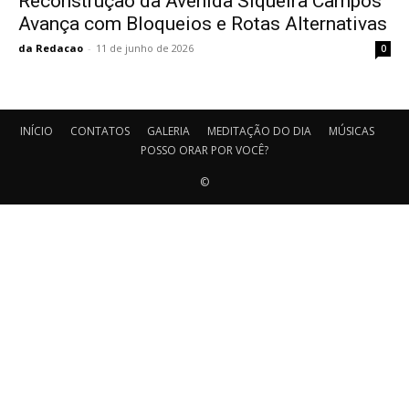
Reconstrução da Avenida Siqueira Campos
Avança com Bloqueios e Rotas Alternativas
da Redacao
-
11 de junho de 2026
0
INÍCIO
CONTATOS
GALERIA
MEDITAÇÃO DO DIA
MÚSICAS
POSSO ORAR POR VOCÊ?
©