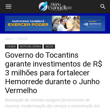
Início
CIDADE
CIDADE
NOTICIAS GERAIS
SAÚDE
Governo do Tocantins
garante investimentos de R$
3 milhões para fortalecer
Hemorrede durante o Junho
Vermelho
Renovação de contrato assegura fornecimento de
insumos, modernização dos serviços e manutenção dos