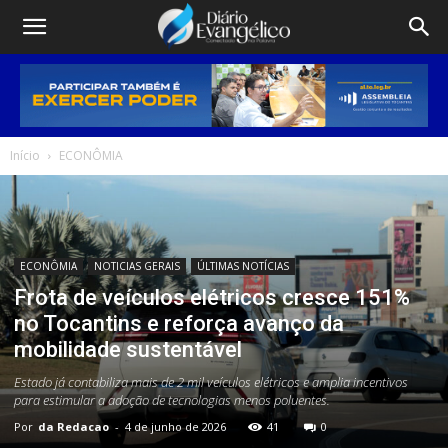
Início
ECONÔMIA
ECONÔMIA
NOTICIAS GERAIS
ÚLTIMAS NOTÍCIAS
Frota de veículos elétricos cresce 151%
no Tocantins e reforça avanço da
mobilidade sustentável
Estado já contabiliza mais de 2 mil veículos elétricos e amplia incentivos
para estimular a adoção de tecnologias menos poluentes.
Por
da Redacao
-
4 de junho de 2026
41
0