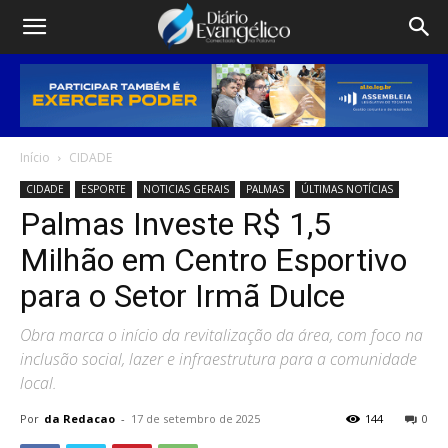
Início
CIDADE
CIDADE
ESPORTE
NOTICIAS GERAIS
PALMAS
ÚLTIMAS NOTÍCIAS
Palmas Investe R$ 1,5
Milhão em Centro Esportivo
para o Setor Irmã Dulce
Obra marca o início da revitalização da área, com foco na
inclusão social, lazer e infraestrutura para a comunidade
local.
Por
da Redacao
-
17 de setembro de 2025
144
0