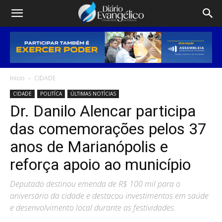
Início
CIDADE
CIDADE
POLITÍCA
ÚLTIMAS NOTÍCIAS
Dr. Danilo Alencar participa
das comemorações pelos 37
anos de Marianópolis e
reforça apoio ao município
Deputado destinou emenda de R$ 100 mil para o
aniversário da cidade e destacou investimentos em saúde
e desenvolvimento local durante as festividades.