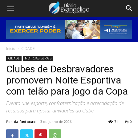
Início
CIDADE
CIDADE
NOTICIAS GERAIS
Clubes de Desbravadores
promovem Noite Esportiva
com telão para jogo da Copa
Evento une esporte, confraternização e arrecadação de
recursos para apoiar atividades do clube
Por
da Redacao
-
3 de junho de 2026
71
0