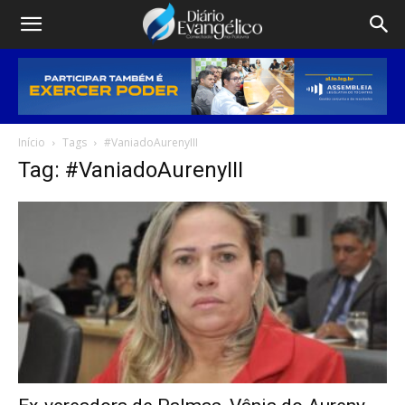
Início
Tags
#VaniadoAurenyIII
Tag: #VaniadoAurenyIII