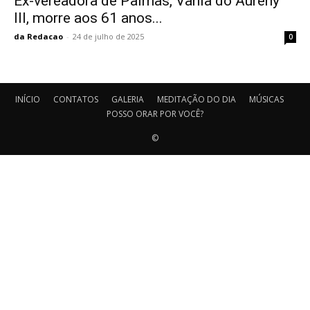
Ex-vereadora de Palmas, Vânia do Aureny
III, morre aos 61 anos...
da Redacao
-
24 de julho de 2025
0
INÍCIO
CONTATOS
GALERIA
MEDITAÇÃO DO DIA
MÚSICAS
POSSO ORAR POR VOCÊ?
©