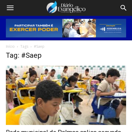
Início
Tags
#Saep
Tag: #Saep