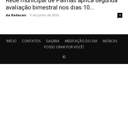
Rede municipal de Palmas aplica segunda
avaliação bimestral nos dias 10...
da Redacao
-
9 de junho de 2026
0
INÍCIO
CONTATOS
GALERIA
MEDITAÇÃO DO DIA
MÚSICAS
POSSO ORAR POR VOCÊ?
©