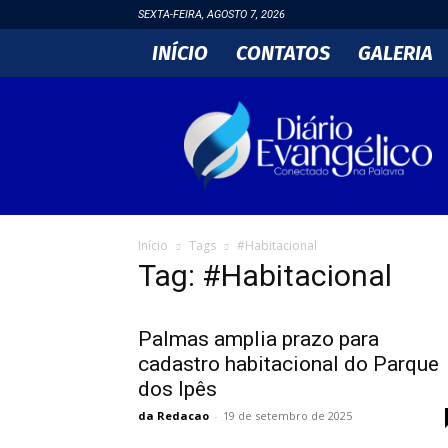
SEXTA-FEIRA, AGOSTO 7, 2026
INÍCIO
CONTATOS
GALERIA
DIÁRIO
EVANGÉLICO
Início
Tags
#Habitacional
Tag: #Habitacional
Palmas amplia prazo para
cadastro habitacional do Parque
dos Ipês
da Redacao
-
19 de setembro de 2025