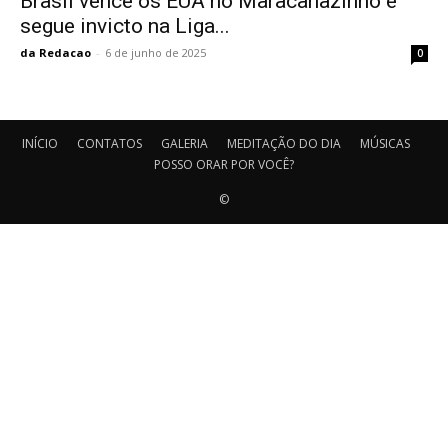
Brasil vence os EUA no Maracanãzinho e
segue invicto na Liga...
da Redacao
-
6 de junho de 2025
0
INÍCIO
CONTATOS
GALERIA
MEDITAÇÃO DO DIA
MÚSICAS
POSSO ORAR POR VOCÊ?
©